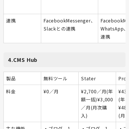
連携
FacebookMessenger、
FacebookM
Slackとの連携
WhatsApp、
連携
4.CMS Hub
製品
無料ツール
Stater
Prof
料金
¥0／月
¥2,700／月(年
¥43
額一括)¥3,000
(年
／月(月次購
¥48
入)
(月
主な機能
・ブログ 1
・ブログ 1
・