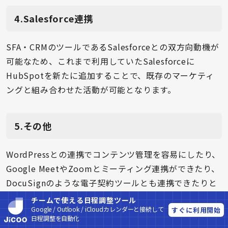
4.Salesforce連携
SFA・CRMのツールであるSalesforceとの双方向動機が
可能なため、これまで利用していたSalesforceに
HubSpotを新たに追加することで、既存のマーケティ
ングと組み合わせた活動が可能となります。
5.その他
WordPressとの連携でコンテンツ管理を容易にしたり、
Google MeetやZoomとミーティング連携ができたり、
DocuSignのような電子契約ツールとも連携できたりと
幅広く他のサービスとの繋がることが可能です。
チームで使える日程調整ツール
Google / Outlook / iCloudカレンダーと接続して
すぐに利用開始
日程調整を自動化