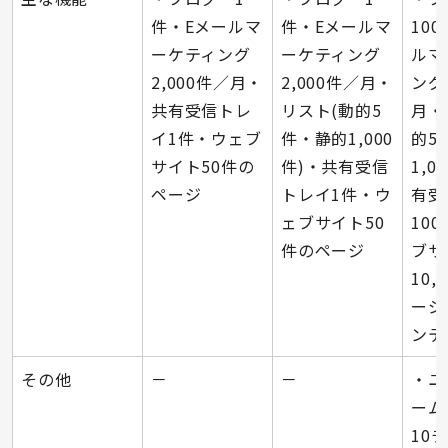
件・Eメールマ
件・Eメールマ
10
ーケティング
ーケティング
ルマ
2,000件／月・
2,000件／月・
ング
共有受信トレ
リスト(動的5
月・
イ1件・ウェブ
件・静的1,000
的5
サイト50件の
件)・共有受信
1,0
ページ
トレイ1件・ウ
有受
ェブサイト50
10
件のページ
ブサ
10,
ージ
ンテ
その他
－
－
・ユ
ーム
10