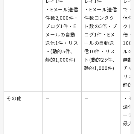
レイ1件
レイ1件
レイ
・Eメール送信
・Eメール送信
で・
件数2,000件・
件数コンタク
信件
ブログ1件・E
ト数の5倍・ブ
クト
メールの自動
ログ1件・Eメ
倍・
送信1件・リス
ールの自動送
10
ト(動的5件、
信10件・リス
ルの
静的1,000件)
ト(動的25件、
無制
静的1,000件)
チャ
リス
静的1
その他
－
－
・モ
適化
ーチ
最大