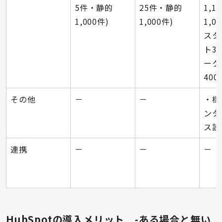
5件・静的
25件・静的
1,
1,000件)
1,000件)
1,0
スタ
ト3
ーク
400
その他
－
－
・標
ンタ
ス設
連携
－
－
－
HubSpotの導入メリット -ある場合と無い