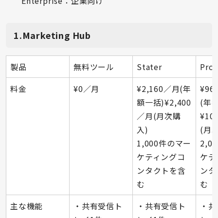
Enterprise：企業向け
1.Marketing Hub
製品
無料ツール
Stater
Prof
料金
¥0／月
¥2,160／月(年
¥96
額一括)¥2,400
(年
／月(月次購
¥10
入)
(月
1,000件のマー
2,
ケティングコ
ケテ
ンタクトを含
ンタ
む
む
主な機能
・共有受信ト
・共有受信ト
・共