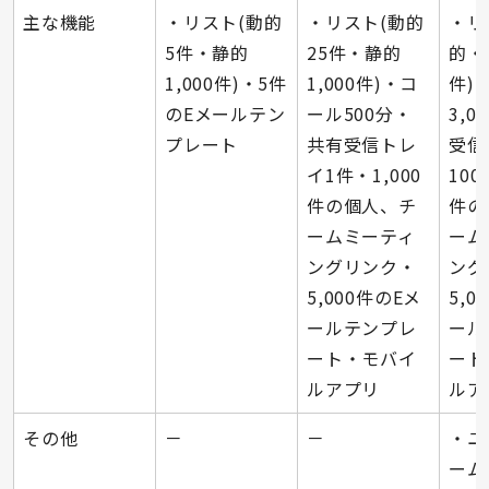
主な機能
・リスト(動的
・リスト(動的
・リ
5件・静的
25件・静的
的・
1,000件)・5件
1,000件)・コ
件)
のEメールテン
ール500分・
3,
プレート
共有受信トレ
受信
イ1件・1,000
100
件の個人、チ
件の
ームミーティ
ーム
ングリンク・
ング
5,000件のEメ
5,0
ールテンプレ
ール
ート・モバイ
ート
ルアプリ
ルア
その他
－
－
・ユ
ーム