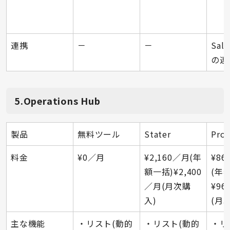
連携
－
－
Sal
の連
5.Operations Hub
製品
無料ツール
Stater
Prof
料金
¥0／月
¥2,160／月(年
¥86
額一括)¥2,400
(年
／月(月次購
¥96
入)
(月
主な機能
・リスト(動的
・リスト(動的
・リ