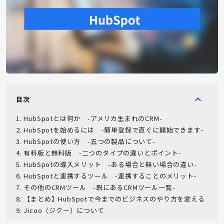
目次
1
.
HubSpotとは何か -アメリカ生まれのCRM-
2
.
HubSpotを始めるには -簡単登録で直ぐに開始できます-
3
.
HubSpotの使い方 -五つの製品について-
4
.
有料版と無料版 -二つのタイプの違いとポイント-
5
.
HubSpotの導入メリット -ある場合と無い場合の違い-
6
.
HubSpotと連携するツール -連携することのメリット-
7
.
その他のCRMツール -既にあるCRMツール一覧-
8
.
【まとめ】HubSpotで今までのビジネスのやり方を変える
9
.
Jicoo（ジクー）について