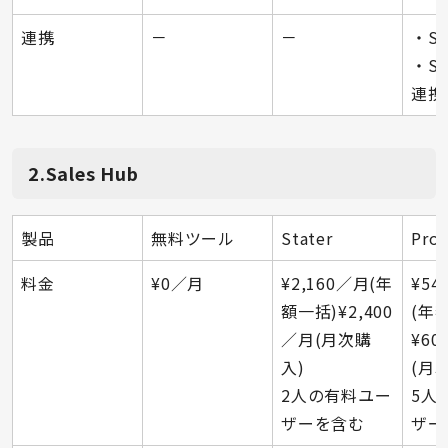
連携
－
－
・S
・Sa
連携
2.Sales Hub
製品
無料ツール
Stater
Prof
料金
¥0／月
¥2,160／月(年
¥54
額一括)¥2,400
(年
／月(月次購
¥60
入)
(月
2人の有料ユー
5人
ザーを含む
ザー