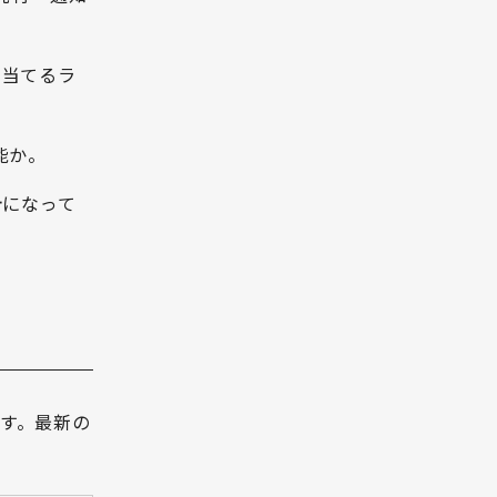
り当てるラ
能か。
計になって
です。最新の