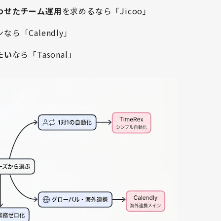
わせたチーム運用
を求めるなら「Jicoo」
なら「Calendly」
たい
なら「Tasonal」