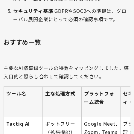
セキュリティ基準
GDPRやSOC2への準拠は、グロ
ーバル展開企業にとって必須の確認事項です。
おすすめ一覧
主要なAI議事録ツールの特徴をマッピングしました。導
入目的と照らし合わせて確認してください。
ツール名
主な処理方式
プラットフォ
セキ
ーム統合
ィ・
Tactiq AI
ボットフリー
Google Meet,
ブラ
（拡張機能）
Zoom, Teams
理で