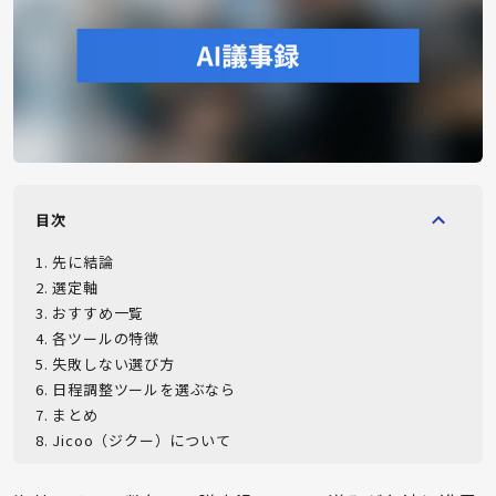
目次
1
.
先に結論
2
.
選定軸
3
.
おすすめ一覧
4
.
各ツールの特徴
5
.
失敗しない選び方
6
.
日程調整ツールを選ぶなら
7
.
まとめ
8
.
Jicoo（ジクー）について