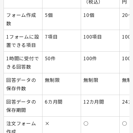
（税込）
円（
フォーム作成
5個
10個
20〜
数
1フォームに設
7項目
100項目
10
置できる項目
1時間に受付で
50件
100件
100
きる回答数
回答データの
無制限
無制限
無制
保存件数
回答データの
6カ月間
12カ月間
24
保存期間
注文フォーム
×
○
○
作成