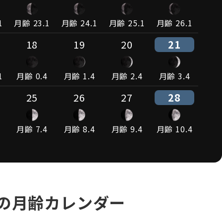
1
月齢
23.1
月齢
24.1
月齢
25.1
月齢
26.1
18
19
20
21
1
月齢
0.4
月齢
1.4
月齢
2.4
月齢
3.4
25
26
27
28
4
月齢
7.4
月齢
8.4
月齢
9.4
月齢
10.4
年の月齢カレンダー