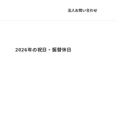
法人お問い合わせ
2026年の祝日・振替休日