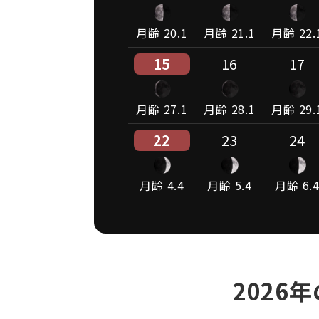
月齢
20.1
月齢
21.1
月齢
22.
15
16
17
月齢
27.1
月齢
28.1
月齢
29.
22
23
24
月齢
4.4
月齢
5.4
月齢
6.
2026