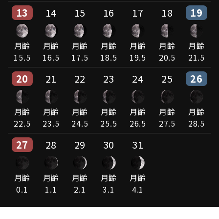
13
14
15
16
17
18
19
月齢
月齢
月齢
月齢
月齢
月齢
月齢
15.5
16.5
17.5
18.5
19.5
20.5
21.5
20
21
22
23
24
25
26
月齢
月齢
月齢
月齢
月齢
月齢
月齢
22.5
23.5
24.5
25.5
26.5
27.5
28.5
27
28
29
30
31
月齢
月齢
月齢
月齢
月齢
0.1
1.1
2.1
3.1
4.1