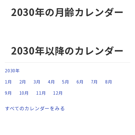
2030年の月齢カレンダー
2030年以降のカレンダー
2030年
1月
2月
3月
4月
5月
6月
7月
8月
9月
10月
11月
12月
すべてのカレンダーをみる