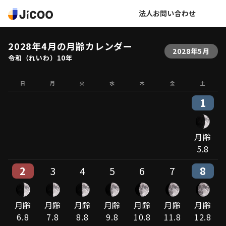
法人お問い合わせ
2028年4月の月齢カレンダー
2028年5月
令和（れいわ）10年
日
月
火
水
木
金
土
1
月齢
5.8
2
3
4
5
6
7
8
月齢
月齢
月齢
月齢
月齢
月齢
月齢
6.8
7.8
8.8
9.8
10.8
11.8
12.8