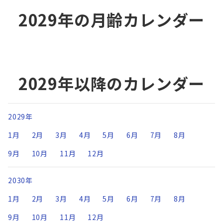
2029年の月齢カレンダー
2029年以降のカレンダー
2029年
1月
2月
3月
4月
5月
6月
7月
8月
9月
10月
11月
12月
2030年
1月
2月
3月
4月
5月
6月
7月
8月
9月
10月
11月
12月