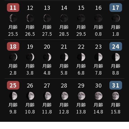
11
12
13
14
15
16
17
月齢
月齢
月齢
月齢
月齢
月齢
月齢
25.5
26.5
27.5
28.5
29.5
0.8
1.8
18
19
20
21
22
23
24
月齢
月齢
月齢
月齢
月齢
月齢
月齢
2.8
3.8
4.8
5.8
6.8
7.8
8.8
25
26
27
28
29
30
31
月齢
月齢
月齢
月齢
月齢
月齢
月齢
9.8
10.8
11.8
12.8
13.8
14.8
15.8