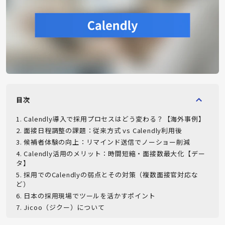
目次
1
.
Calendly導入で採用プロセスはどう変わる？【海外事例】
2
.
面接日程調整の課題：従来方式 vs Calendly利用後
3
.
候補者体験の向上：リマインド送信でノーショー削減
4
.
Calendly活用のメリット：時間短縮・面接数最大化【デー
タ】
5
.
採用でのCalendlyの弱点とその対策（複数面接官対応な
ど）
6
.
日本の採用現場でツールを活かすポイント
7
.
Jicoo（ジクー）について