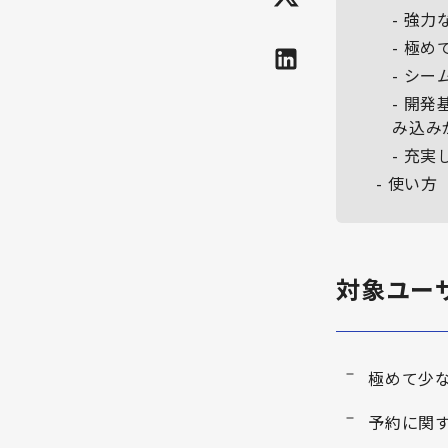
強力
極め
シー
開発
み込み
充実
使い方
対象ユー
極めて少
予約に関す