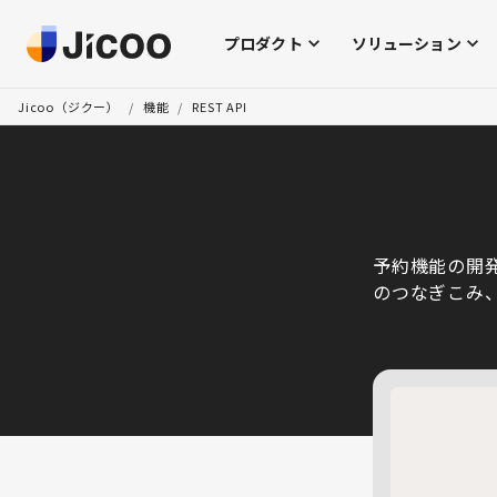
プロダクト
ソリューション
Jicoo（ジクー）
/
機能
/
REST API
予約機能の開発
のつなぎこみ