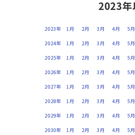
2023
2023年
1月
2月
3月
4月
5
2024年
1月
2月
3月
4月
5
2025年
1月
2月
3月
4月
5
2026年
1月
2月
3月
4月
5
2027年
1月
2月
3月
4月
5
2028年
1月
2月
3月
4月
5
2029年
1月
2月
3月
4月
5
2030年
1月
2月
3月
4月
5