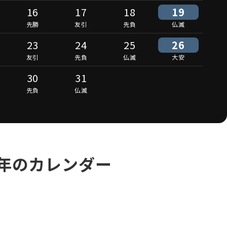
16
17
18
19
先勝
友引
先負
仏滅
23
24
25
26
友引
先負
仏滅
大安
30
31
先負
仏滅
3年のカレンダー