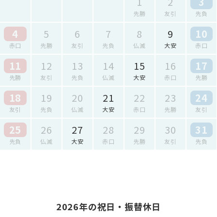
1
2
3
先勝
友引
先負
4
5
6
7
8
9
10
赤口
先勝
友引
先負
仏滅
大安
赤口
11
12
13
14
15
16
17
先勝
友引
先負
仏滅
大安
赤口
先勝
18
19
20
21
22
23
24
友引
先負
仏滅
大安
赤口
先勝
友引
25
26
27
28
29
30
31
先負
仏滅
大安
赤口
先勝
友引
先負
2026年の祝日・振替休日