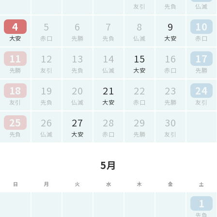
友引
先負
仏滅
4
5
6
7
8
9
10
大安
赤口
先勝
先負
仏滅
大安
赤口
11
12
13
14
15
16
17
先勝
友引
先負
仏滅
大安
赤口
先勝
18
19
20
21
22
23
24
友引
先負
仏滅
大安
赤口
先勝
友引
25
26
27
28
29
30
先負
仏滅
大安
赤口
先勝
友引
5月
日
月
火
水
木
金
土
1
先負