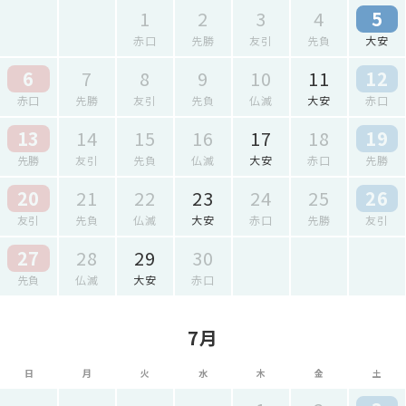
1
2
3
4
5
赤口
先勝
友引
先負
大安
6
7
8
9
10
11
12
赤口
先勝
友引
先負
仏滅
大安
赤口
13
14
15
16
17
18
19
先勝
友引
先負
仏滅
大安
赤口
先勝
20
21
22
23
24
25
26
友引
先負
仏滅
大安
赤口
先勝
友引
27
28
29
30
先負
仏滅
大安
赤口
7月
日
月
火
水
木
金
土