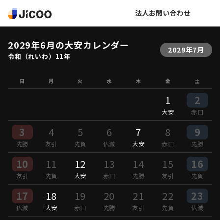
法人お問い合わせ
2029年6月の大安カレンダー
2029年7月
令和（れいわ）11年
日
月
火
水
木
金
土
1
2
大安
赤口
3
4
5
6
7
8
9
先勝
友引
先負
仏滅
大安
赤口
先勝
10
11
12
13
14
15
16
友引
先負
大安
赤口
先勝
友引
先負
17
18
19
20
21
22
23
仏滅
大安
赤口
先勝
友引
先負
仏滅