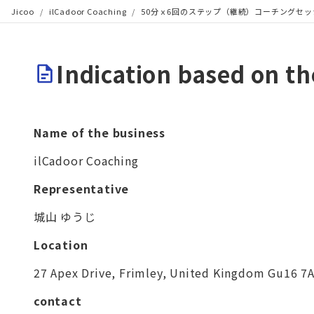
Jicoo
/
ilCadoor Coaching
/
50分ｘ6回のステップ（継続）コーチングセッ
Indication based on t
Name of the business
ilCadoor Coaching
Representative
城山 ゆうじ
Location
27 Apex Drive, Frimley, United Kingdom Gu16 7
contact