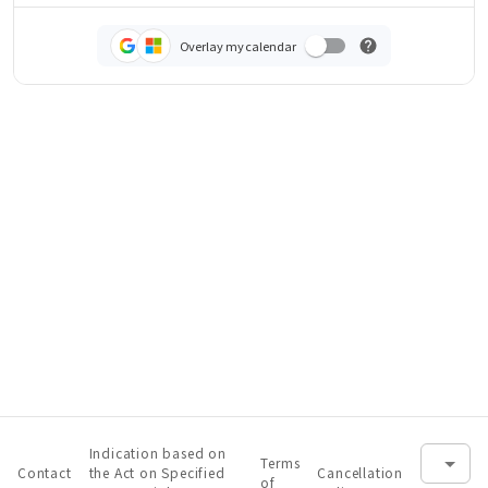
Overlay my calendar
Indication based on
Terms
Contact
the Act on Specified
Cancellation
of