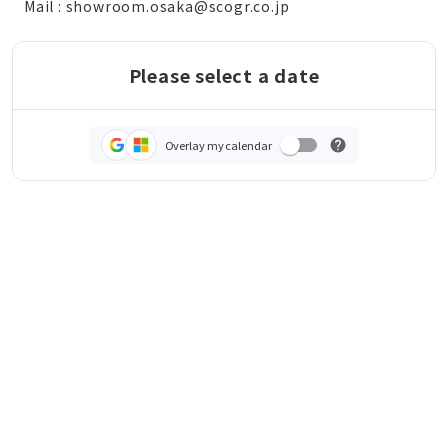
Mail : showroom.osaka@scogr.co.jp
Please select a date
Overlay my calendar